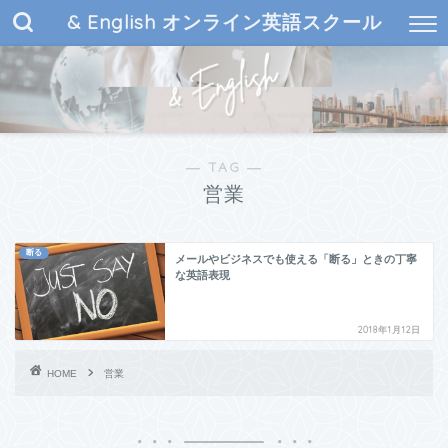
& English オンライン英語スクール
使える英語が身につく収入アップ英語学習オンラインスクール
― TAG ―
営業
断る
メールやビジネスでも使える「断る」ときの丁寧
な英語表現
2018年1月12日
HOME
営業