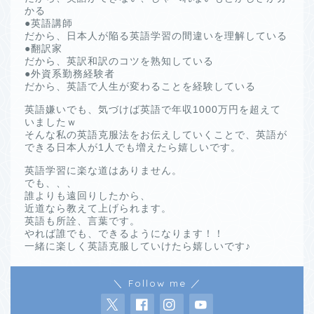
かる
●英語講師
だから、日本人が陥る英語学習の間違いを理解している
●翻訳家
だから、英訳和訳のコツを熟知している
●外資系勤務経験者
だから、英語で人生が変わることを経験している
英語嫌いでも、気づけば英語で年収1000万円を超えて
いましたｗ
そんな私の英語克服法をお伝えしていくことで、英語が
できる日本人が1人でも増えたら嬉しいです。
英語学習に楽な道はありません。
でも、、、
誰よりも遠回りしたから、
近道なら教えて上げられます。
英語も所詮、言葉です。
やれば誰でも、できるようになります！！
一緒に楽しく英語克服していけたら嬉しいです♪
＼ Follow me ／